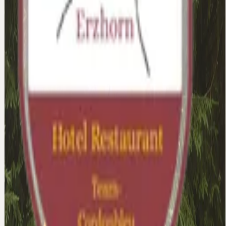
Terug
Welkom in ons hotel. Hier vindt u alle informatie die u
nodig heeftötigen.
Wo finde ich was:
Klik op de button voor het toeristenbureau
Tourismusbüro
Hotel Erzhorn