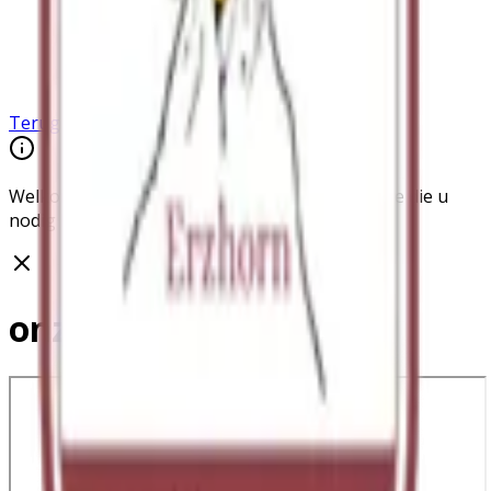
Terug
Welkom in ons hotel. Hier vindt u alle informatie die u
nodig heeftötigen.
onze kaart