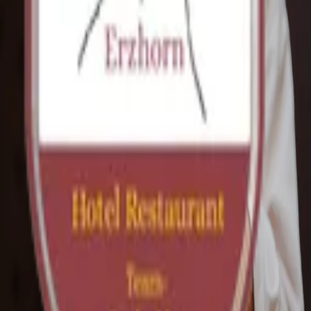
Terug
Welkom in ons hotel. Hier vindt u alle informatie die u
nodig heeftötigen.
Beoordeel ons op
TripAdvisor
https://www.tripadvisor.nl/Hotel_Review-g188087-
d1516971-Reviews-Hotel_Erzhorn-
Arosa_Canton_of_Graubunden_Swiss_Alps.html